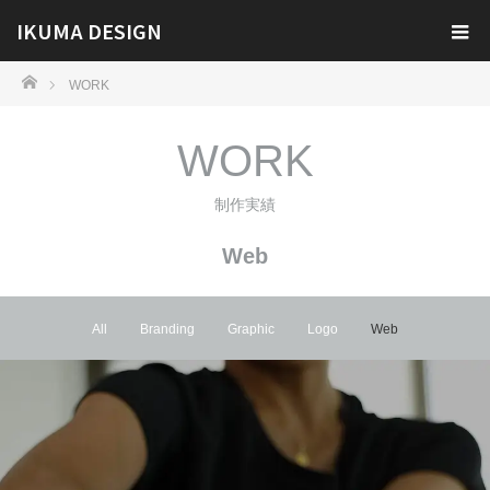
IKUMA DESIGN
ホーム
WORK
WORK
制作実績
Web
All
Branding
Graphic
Logo
Web